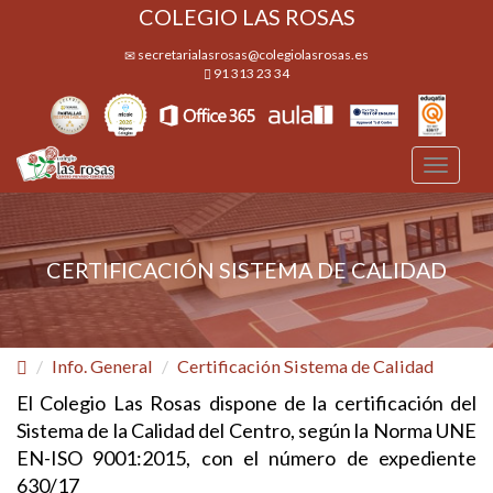
COLEGIO LAS ROSAS
secretarialasrosas@colegiolasrosas.es
91 313 23 34
Desple
navega
CERTIFICACIÓN SISTEMA DE CALIDAD
Info. General
Certificación Sistema de Calidad
El Colegio Las Rosas dispone de la certificación del
Sistema de la Calidad del Centro, según la Norma UNE
EN-ISO 9001:2015, con el número de expediente
630/17