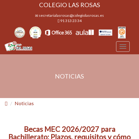
COLEGIO LAS ROSAS
secretarialasrosas@colegiolasrosas.es
91 313 23 34
Desple
navega
NOTICIAS
Noticias
Becas MEC 2026/2027 para
Bachillerato: Plazos, requisitos y cómo