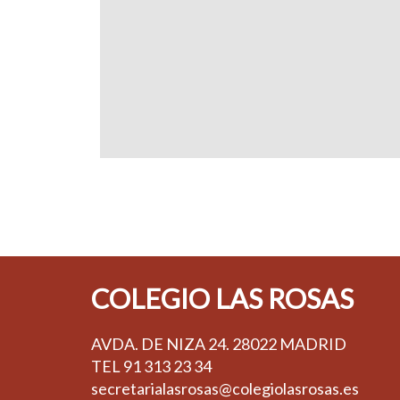
COLEGIO LAS ROSAS
AVDA. DE NIZA 24. 28022 MADRID
TEL
91 313 23 34
secretarialasrosas@colegiolasrosas.es