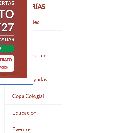
CATEGORÍAS
Actividades
Admisión
Apariciones en
medios
Becas y ayudas
Copa Colegial
Educación
Eventos