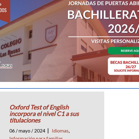
EXÁMENES DE OXFORD
PARA EL PÚBLICO EXTERNO
|
06 / junio / 2024
Idiomas
Leer más
Oxford Test of English
incorpora el nivel C1 a sus
titulaciones
|
,
06 / mayo / 2024
Idiomas
Información para familias