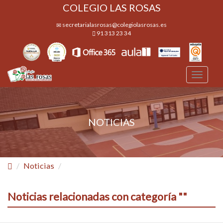
COLEGIO LAS ROSAS
secretarialasrosas@colegiolasrosas.es
91 313 23 34
Desple
navega
NOTICIAS
Noticias
Noticias relacionadas con categoría ""