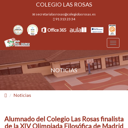
COLEGIO LAS ROSAS
secretarialasrosas@colegiolasrosas.es
91 313 23 34
Desple
navega
NOTICIAS
Noticias
Alumnado del Colegio Las Rosas finalista
de la XIV Olimpiada Filosófica de Madrid