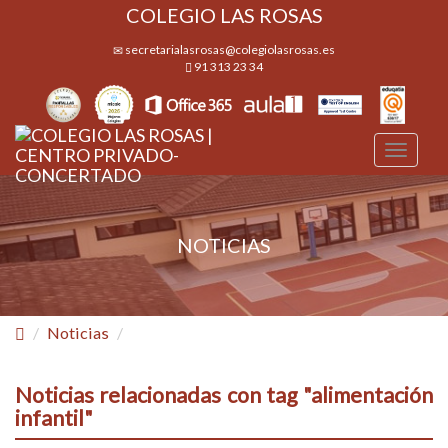
COLEGIO LAS ROSAS
secretarialasrosas@colegiolasrosas.es
91 313 23 34
Desple
navega
NOTICIAS
Noticias
Noticias relacionadas con tag "alimentación
infantil"